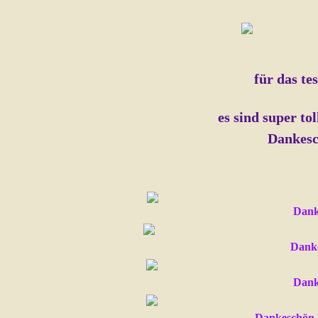
für das te
es sind super to
Dankesc
Dank
Danke
Dank
Dankeschön l